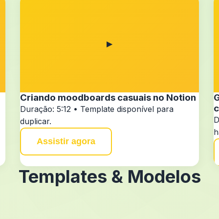
▶
Criando moodboards casuais no Notion
G
c
Duração: 5:12 • Template disponível para
D
duplicar.
h
Assistir agora
Templates & Modelos