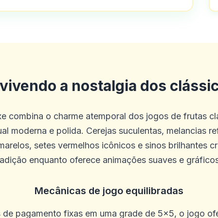
e dos muitos recursos e variações no 
vivendo a nostalgia dos clássi
xe combina o charme atemporal dos jogos de frutas c
al moderna e polida. Cerejas suculentas, melancias r
alguns dos cassinos que você pode enc
marelos, setes vermelhos icônicos e sinos brilhantes c
os dentro de uma hora.
radição enquanto oferece animações suaves e gráfico
Mecânicas de jogo equilibradas
 de pagamento fixas em uma grade de 5x5, o jogo ofe