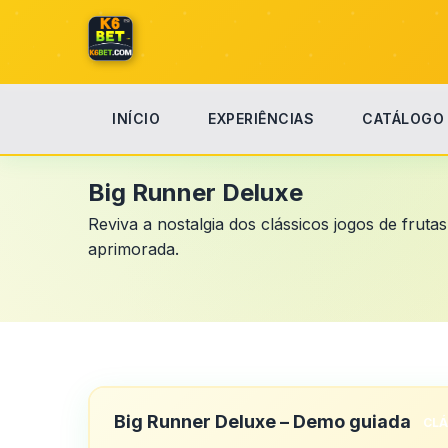
INÍCIO
EXPERIÊNCIAS
CATÁLOGO
Início
Big Runner Deluxe
Big Runner Deluxe
Reviva a nostalgia dos clássicos jogos de fru
aprimorada.
Big Runner Deluxe – Demo guiada
CLÁ