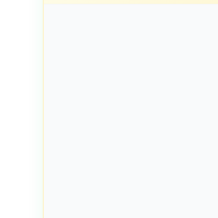
Pierre Smith
P
2025-10-22 03:17:19
A grande experiência com a