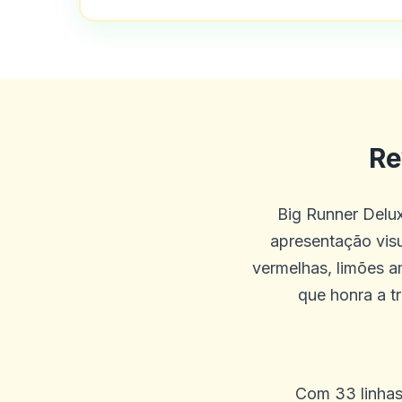
Juano Alfa
J
2025-10-01 07:09:58
realmente gosto disso, Beca
0
0
Re
Kohen Kase
K
Big Runner Delu
2025-09-29 00:46:41
apresentação visu
Eu tive ótimas vitórias em 
vermelhas, limões a
é que os dois pagaram ganh
que honra a t
0
0
Com 33 linhas