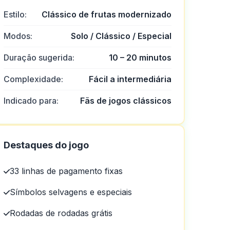
Estilo:
Clássico de frutas modernizado
Modos:
Solo / Clássico / Especial
Duração sugerida:
10 – 20 minutos
Complexidade:
Fácil a intermediária
Indicado para:
Fãs de jogos clássicos
Destaques do jogo
33 linhas de pagamento fixas
Símbolos selvagens e especiais
egócio ou assunto.
Rodadas de rodadas grátis