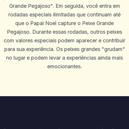
A grande experiência com atendimento ao cliente para qualquer
Grande Pegajoso". Em seguida, você entra em
negócio ou assunto.
rodadas especiais ilimitadas que continuam até
0
0
que o Papai Noel capture o Peixe Grande
James Rieck
J
Pegajoso. Durante essas rodadas, outros peixes
2025-10-15 07:14:12
Ótimo atendimento ao cliente ajudando com depósito criptográfico
com valores especiais podem aparecer e contribuir
0
0
para sua experiência. Os peixes grandes "grudam"
Heather Farris
no lugar e podem levar a experiências ainda mais
H
2025-10-03 11:10:46
Eles trabalham bem com as pessoas
emocionantes.
0
0
Juano Alfa
J
2025-10-01 07:09:58
realmente gosto disso, Becae dos muitos recursos e variações no
jogo
0
0
Kohen Kase
K
2025-09-29 00:46:41
Eu tive ótimas vitórias em alguns dos cassinos que você pode