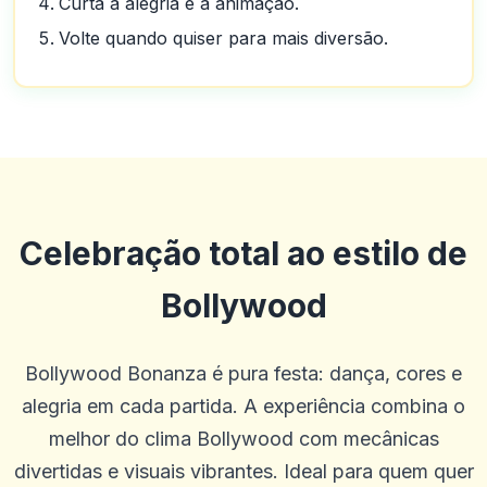
Curta a alegria e a animação.
Volte quando quiser para mais diversão.
Celebração total ao estilo de
Bollywood
Bollywood Bonanza é pura festa: dança, cores e
alegria em cada partida. A experiência combina o
Pierre Smith
P
2025-10-22 03:17:19
melhor do clima Bollywood com mecânicas
A grande experiência com atendimento ao cliente para qualquer
negócio ou assunto.
divertidas e visuais vibrantes. Ideal para quem quer