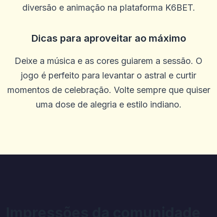
0
0
diversão e animação na plataforma K6BET.
James Rieck
J
2025-10-15 07:14:12
Dicas para aproveitar ao máximo
Ótimo atendimento ao cliente ajudando com depósito criptográfico
0
0
Deixe a música e as cores guiarem a sessão. O
Heather Farris
H
jogo é perfeito para levantar o astral e curtir
2025-10-03 11:10:46
Eles trabalham bem com as pessoas
momentos de celebração. Volte sempre que quiser
0
0
uma dose de alegria e estilo indiano.
Juano Alfa
J
2025-10-01 07:09:58
realmente gosto disso, Becae dos muitos recursos e variações no
jogo
0
0
Kohen Kase
K
2025-09-29 00:46:41
Eu tive ótimas vitórias em alguns dos cassinos que você pode
encontrar aqui e a melhor parte é que os dois pagaram ganhos
dentro de uma hora.
Impressões da comunidade