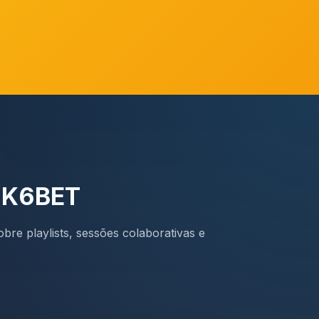
a K6BET
bre playlists, sessões colaborativas e