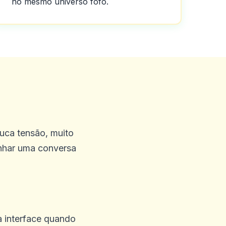
no mesmo universo fofo.
ontrar aqui e a melhor parte
uca tensão, muito
nhar uma conversa
cias! Excelentes
ente útil !! Eu joguei com
a interface quando