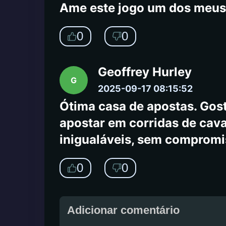
Ame este jogo um dos meus 
0
0
Geoffrey Hurley
G
2025-09-17 08:15:52
Ótima casa de apostas. Gos
apostar em corridas de caval
inigualáveis, sem compromi
0
0