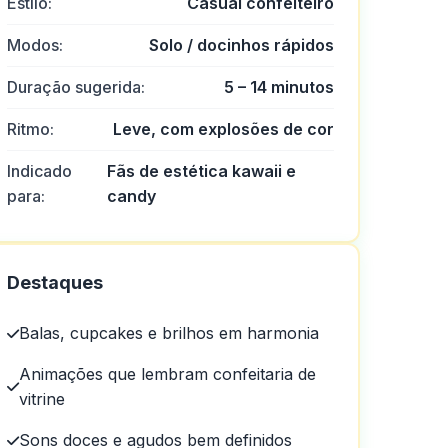
Estilo:
Casual confeiteiro
Modos:
Solo / docinhos rápidos
Duração sugerida:
5 – 14 minutos
Ritmo:
Leve, com explosões de cor
Indicado
Fãs de estética kawaii e
para:
candy
egócio ou assunto.
Destaques
Balas, cupcakes e brilhos em harmonia
Animações que lembram confeitaria de
vitrine
Sons doces e agudos bem definidos