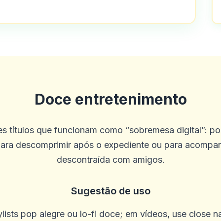
alguns dos cassinos que você pode enc
os dentro de uma hora.
Doce entretenimento
s títulos que funcionam como “sobremesa digital”: po
 para descomprimir após o expediente ou para acompa
descontraída com amigos.
 online e gostei de todas as experiên
Sugestão de uso
!! O atendimento ao cliente é genuinam
ists pop alegre ou lo-fi doce; em vídeos, use close n