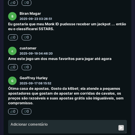
0
0
Biran Magar
B
2025-09-23 03:26:51
Eu gostaria que meu Monk ID pudesse receber um jackpot ... então
eu o classificarei 5STARS.
0
0
customer
c
2025-09-19 04:46:20
Ame este jogo um dos meus favoritos para jogar até agora
0
0
Geoffrey Hurley
G
2025-09-17 08:15:52
Ótima casa de apostas. Gosto da k6bet; ela atende a pequenos
apostadores que gostam de apostar em corridas de cavalos, os
preços são razoáveis ​​e suas apostas grátis são inigualáveis, sem
compromisso.
0
0