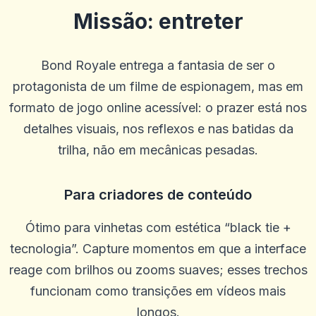
Missão: entreter
Bond Royale entrega a fantasia de ser o
protagonista de um filme de espionagem, mas em
formato de jogo online acessível: o prazer está nos
detalhes visuais, nos reflexos e nas batidas da
Pierre Smith
P
2025-10-22 03:17:19
trilha, não em mecânicas pesadas.
A grande experiência com atendimento ao cliente para qualquer
negócio ou assunto.
0
0
Para criadores de conteúdo
James Rieck
J
Ótimo para vinhetas com estética “black tie +
2025-10-15 07:14:12
Ótimo atendimento ao cliente ajudando com depósito criptográfico
tecnologia”. Capture momentos em que a interface
0
0
reage com brilhos ou zooms suaves; esses trechos
Heather Farris
funcionam como transições em vídeos mais
H
2025-10-03 11:10:46
Eles trabalham bem com as pessoas
longos.