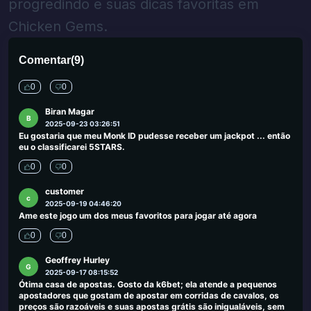
Eu tenho brincado com o GNC online e gostei de todas as
progredindo e suas dicas favoritas em
experiências! Excelentes pagamentos !! Muito rápido !! O
atendimento ao cliente é genuinamente útil !! Eu joguei com outros
Chicken Gems.
cassinos antes e sempre algum tipo de situação ou pagamento
tardio ou corro o serviço ... ressoando se você está tocando
fortável em casa com tanta emoção quanto estar no piso do
Comentar
(
9
)
cassino, este é o lugar para tocar !! Eu sou um jogador feliz!
0
0
Biran Magar
B
2025-09-23 03:26:51
Eu gostaria que meu Monk ID pudesse receber um jackpot ... então
eu o classificarei 5STARS.
0
0
customer
c
2025-09-19 04:46:20
Ame este jogo um dos meus favoritos para jogar até agora
0
0
Geoffrey Hurley
G
2025-09-17 08:15:52
Ótima casa de apostas. Gosto da k6bet; ela atende a pequenos
apostadores que gostam de apostar em corridas de cavalos, os
preços são razoáveis ​​e suas apostas grátis são inigualáveis, sem