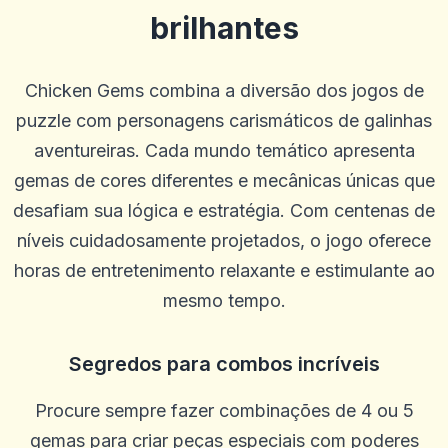
brilhantes
Chicken Gems combina a diversão dos jogos de
puzzle com personagens carismáticos de galinhas
aventureiras. Cada mundo temático apresenta
gemas de cores diferentes e mecânicas únicas que
desafiam sua lógica e estratégia. Com centenas de
níveis cuidadosamente projetados, o jogo oferece
horas de entretenimento relaxante e estimulante ao
mesmo tempo.
Pierre Smith
P
2025-10-22 03:17:19
A grande experiência com atendimento ao cliente para qualquer
negócio ou assunto.
Segredos para combos incríveis
0
0
Procure sempre fazer combinações de 4 ou 5
James Rieck
J
2025-10-15 07:14:12
gemas para criar peças especiais com poderes