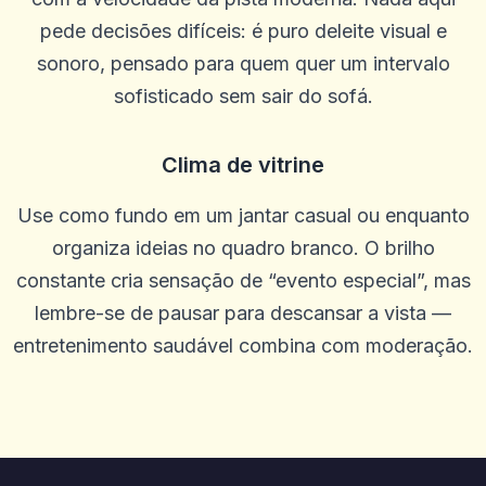
P
2025-10-22 03:17:19
pede decisões difíceis: é puro deleite visual e
A grande experiência com atendimento ao cliente para qualquer
negócio ou assunto.
sonoro, pensado para quem quer um intervalo
0
0
sofisticado sem sair do sofá.
James Rieck
J
2025-10-15 07:14:12
Clima de vitrine
Ótimo atendimento ao cliente ajudando com depósito criptográfico
0
0
Use como fundo em um jantar casual ou enquanto
Heather Farris
H
organiza ideias no quadro branco. O brilho
2025-10-03 11:10:46
Eles trabalham bem com as pessoas
constante cria sensação de “evento especial”, mas
0
0
lembre-se de pausar para descansar a vista —
Juano Alfa
entretenimento saudável combina com moderação.
J
2025-10-01 07:09:58
realmente gosto disso, Becae dos muitos recursos e variações no
jogo
0
0
Kohen Kase
K
2025-09-29 00:46:41