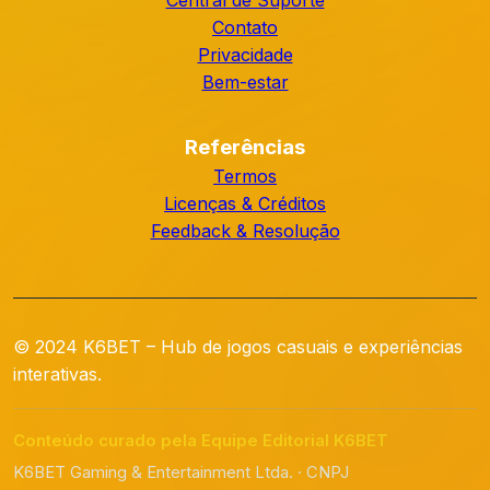
Central de Suporte
Contato
Privacidade
Bem-estar
Referências
Termos
Licenças & Créditos
Feedback & Resolução
© 2024 K6BET – Hub de jogos casuais e experiências
interativas.
Conteúdo curado pela Equipe Editorial K6BET
K6BET Gaming & Entertainment Ltda. · CNPJ