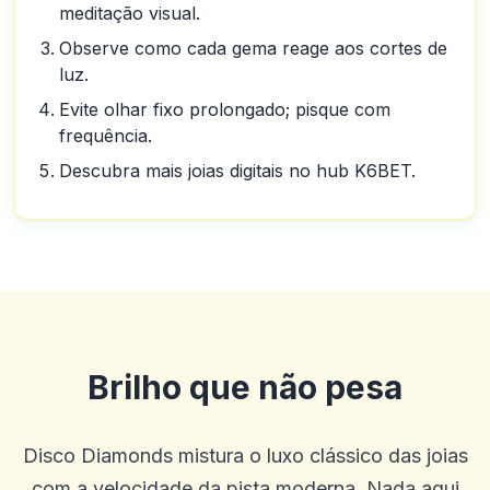
meditação visual.
Observe como cada gema reage aos cortes de
luz.
Evite olhar fixo prolongado; pisque com
frequência.
Descubra mais joias digitais no hub K6BET.
Brilho que não pesa
Disco Diamonds mistura o luxo clássico das joias
com a velocidade da pista moderna. Nada aqui
Pierre Smith