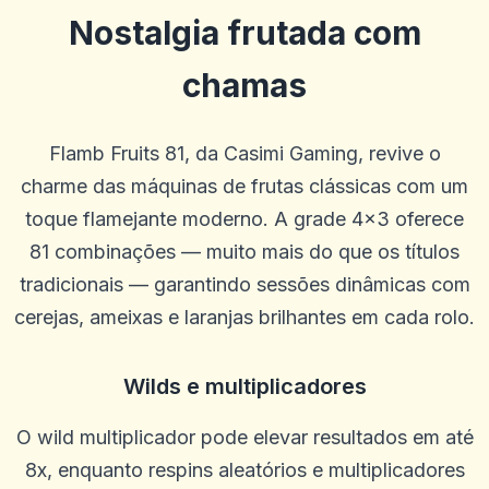
Nostalgia frutada com
chamas
Flamb Fruits 81, da Casimi Gaming, revive o
charme das máquinas de frutas clássicas com um
toque flamejante moderno. A grade 4×3 oferece
81 combinações — muito mais do que os títulos
Pierre Smith
P
2025-10-22 03:17:19
tradicionais — garantindo sessões dinâmicas com
A grande experiência com atendimento ao cliente para qualquer
negócio ou assunto.
cerejas, ameixas e laranjas brilhantes em cada rolo.
0
0
James Rieck
Wilds e multiplicadores
J
2025-10-15 07:14:12
Ótimo atendimento ao cliente ajudando com depósito criptográfico
O wild multiplicador pode elevar resultados em até
0
0
8x, enquanto respins aleatórios e multiplicadores
Heather Farris