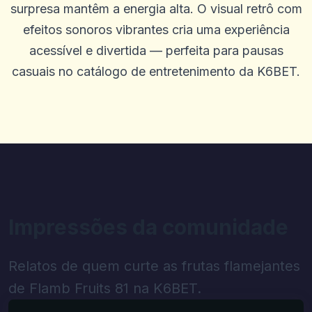
H
surpresa mantêm a energia alta. O visual retrô com
2025-10-03 11:10:46
Eles trabalham bem com as pessoas
efeitos sonoros vibrantes cria uma experiência
0
0
acessível e divertida — perfeita para pausas
Juano Alfa
casuais no catálogo de entretenimento da K6BET.
J
2025-10-01 07:09:58
realmente gosto disso, Becae dos muitos recursos e variações no
jogo
0
0
Kohen Kase
K
2025-09-29 00:46:41
Eu tive ótimas vitórias em alguns dos cassinos que você pode
encontrar aqui e a melhor parte é que os dois pagaram ganhos
dentro de uma hora.
0
0
Impressões da comunidade
April
A
2025-09-25 03:45:19
Eu tenho brincado com o GNC online e gostei de todas as
Relatos de quem curte as frutas flamejantes
experiências! Excelentes pagamentos !! Muito rápido !! O
atendimento ao cliente é genuinamente útil !! Eu joguei com outros
de Flamb Fruits 81 na K6BET.
cassinos antes e sempre algum tipo de situação ou pagamento
tardio ou corro o serviço ... ressoando se você está tocando