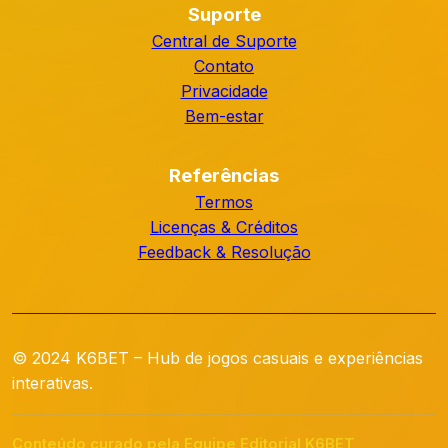
Suporte
Central de Suporte
Contato
Privacidade
Bem-estar
Referências
Termos
Licenças & Créditos
Feedback & Resolução
© 2024 K6BET – Hub de jogos casuais e experiências
interativas.
Conteúdo curado pela Equipe Editorial K6BET