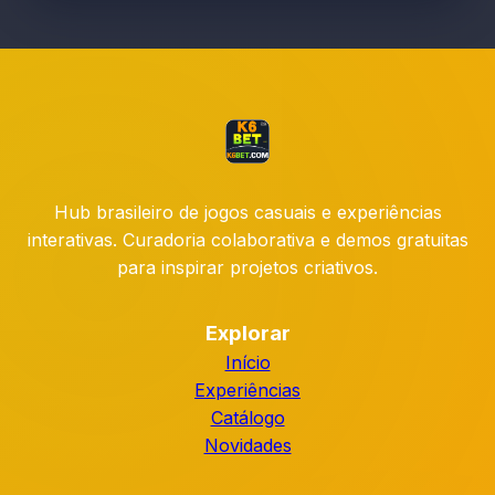
Hub brasileiro de jogos casuais e experiências
interativas. Curadoria colaborativa e demos gratuitas
para inspirar projetos criativos.
Explorar
Início
Experiências
Catálogo
Novidades