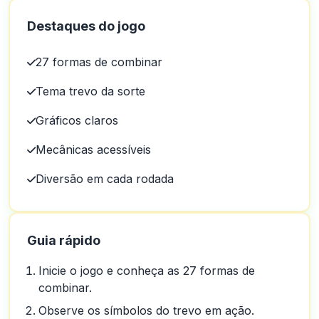
Destaques do jogo
27 formas de combinar
Tema trevo da sorte
Gráficos claros
Mecânicas acessíveis
Diversão em cada rodada
Guia rápido
Inicie o jogo e conheça as 27 formas de
combinar.
Observe os símbolos do trevo em ação.