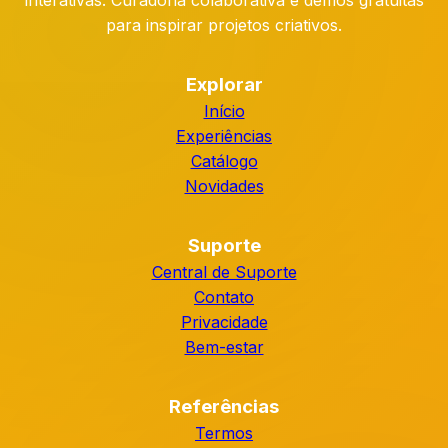
interativas. Curadoria colaborativa e demos gratuitas
para inspirar projetos criativos.
Explorar
Início
Experiências
Catálogo
Novidades
Suporte
Central de Suporte
Contato
Privacidade
Bem-estar
Referências
Termos