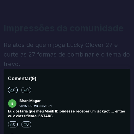
Kohen Kase
K
2025-09-29 00:46:41
Eu tive ótimas vitórias em alguns dos cassinos que você pode
encontrar aqui e a melhor parte é que os dois pagaram ganhos
dentro de uma hora.
Impressões da comunidade
0
0
April
Relatos de quem joga Lucky Clover 27 e
A
2025-09-25 03:45:19
Eu tenho brincado com o GNC online e gostei de todas as
curte as 27 formas de combinar e o tema do
experiências! Excelentes pagamentos !! Muito rápido !! O
atendimento ao cliente é genuinamente útil !! Eu joguei com outros
trevo.
cassinos antes e sempre algum tipo de situação ou pagamento
tardio ou corro o serviço ... ressoando se você está tocando
fortável em casa com tanta emoção quanto estar no piso do
Comentar
(
9
)
cassino, este é o lugar para tocar !! Eu sou um jogador feliz!
0
0
Biran Magar
B
2025-09-23 03:26:51
Eu gostaria que meu Monk ID pudesse receber um jackpot ... então
eu o classificarei 5STARS.
0
0