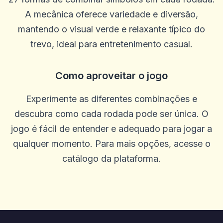
A mecânica oferece variedade e diversão,
Pierre Smith
P
2025-10-22 03:17:19
mantendo o visual verde e relaxante típico do
A grande experiência com atendimento ao cliente para qualquer
negócio ou assunto.
trevo, ideal para entretenimento casual.
0
0
James Rieck
Como aproveitar o jogo
J
2025-10-15 07:14:12
Ótimo atendimento ao cliente ajudando com depósito criptográfico
Experimente as diferentes combinações e
0
0
descubra como cada rodada pode ser única. O
Heather Farris
H
jogo é fácil de entender e adequado para jogar a
2025-10-03 11:10:46
Eles trabalham bem com as pessoas
qualquer momento. Para mais opções, acesse o
0
0
catálogo da plataforma.
Juano Alfa
J
2025-10-01 07:09:58
realmente gosto disso, Becae dos muitos recursos e variações no
jogo
0
0