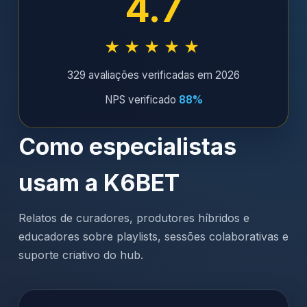
4.7
★★★★★
329 avaliações verificadas em 2026
NPS verificado
88%
Como especialistas
usam a K6BET
Relatos de curadores, produtores híbridos e
educadores sobre playlists, sessões colaborativas e
suporte criativo do hub.