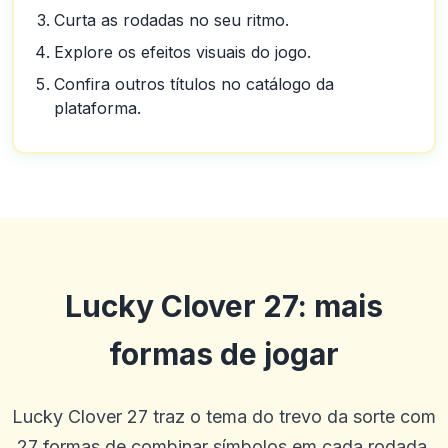
Curta as rodadas no seu ritmo.
Explore os efeitos visuais do jogo.
Confira outros títulos no catálogo da
plataforma.
Lucky Clover 27: mais
formas de jogar
Lucky Clover 27 traz o tema do trevo da sorte com
27 formas de combinar símbolos em cada rodada.