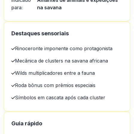
Indicado
Amantes de animais e expedições
para:
na savana
Destaques sensoriais
Rinoceronte imponente como protagonista
Mecânica de clusters na savana africana
Wilds multiplicadores entre a fauna
Roda bônus com prêmios especiais
Símbolos em cascata após cada cluster
Guia rápido