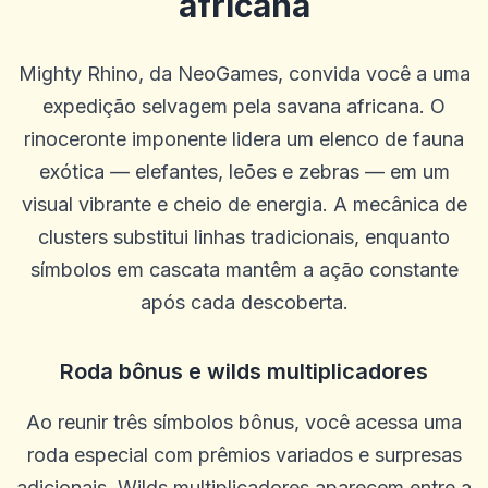
africana
Mighty Rhino, da NeoGames, convida você a uma
expedição selvagem pela savana africana. O
rinoceronte imponente lidera um elenco de fauna
exótica — elefantes, leões e zebras — em um
visual vibrante e cheio de energia. A mecânica de
clusters substitui linhas tradicionais, enquanto
símbolos em cascata mantêm a ação constante
após cada descoberta.
Pierre Smith
P
2025-10-22 03:17:19
Roda bônus e wilds multiplicadores
A grande experiência com atendimento ao cliente para qualquer
negócio ou assunto.
Ao reunir três símbolos bônus, você acessa uma
0
0
roda especial com prêmios variados e surpresas
James Rieck
J
2025-10-15 07:14:12
adicionais. Wilds multiplicadores aparecem entre a