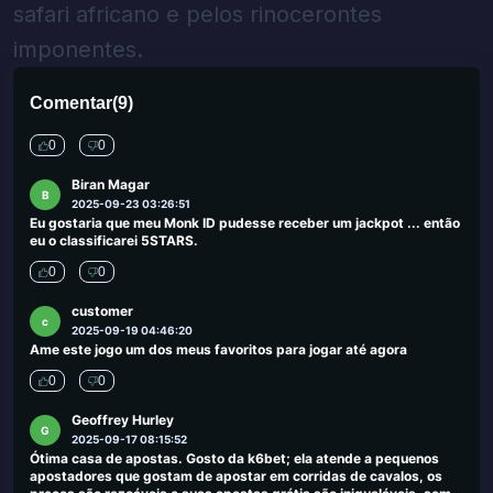
Eu tenho brincado com o GNC online e gostei de todas as
safari africano e pelos rinocerontes
experiências! Excelentes pagamentos !! Muito rápido !! O
atendimento ao cliente é genuinamente útil !! Eu joguei com outros
imponentes.
cassinos antes e sempre algum tipo de situação ou pagamento
tardio ou corro o serviço ... ressoando se você está tocando
fortável em casa com tanta emoção quanto estar no piso do
Comentar
(
9
)
cassino, este é o lugar para tocar !! Eu sou um jogador feliz!
0
0
Biran Magar
B
2025-09-23 03:26:51
Eu gostaria que meu Monk ID pudesse receber um jackpot ... então
eu o classificarei 5STARS.
0
0
customer
c
2025-09-19 04:46:20
Ame este jogo um dos meus favoritos para jogar até agora
0
0
Geoffrey Hurley
G
2025-09-17 08:15:52
Ótima casa de apostas. Gosto da k6bet; ela atende a pequenos
apostadores que gostam de apostar em corridas de cavalos, os