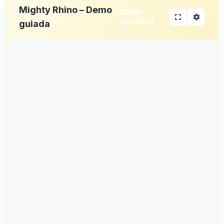
Mighty Rhino – Demo
SAFARI
SELVAGEM
guiada