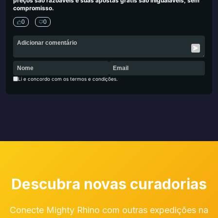
preços são razoáveis ​​e suas apostas grátis são inigualáveis, sem
compromisso.
0
0
Li e concordo com os termos e condições.
Descubra novas curadorias
Conecte Mighty Rhino com outras expedições na