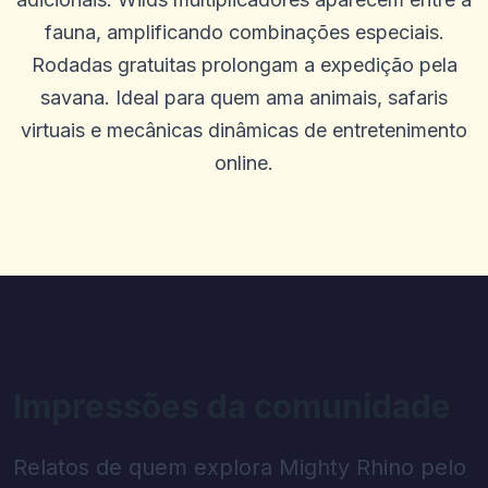
Ótimo atendimento ao cliente ajudando com depósito criptográfico
fauna, amplificando combinações especiais.
0
0
Rodadas gratuitas prolongam a expedição pela
Heather Farris
H
savana. Ideal para quem ama animais, safaris
2025-10-03 11:10:46
Eles trabalham bem com as pessoas
virtuais e mecânicas dinâmicas de entretenimento
0
0
online.
Juano Alfa
J
2025-10-01 07:09:58
realmente gosto disso, Becae dos muitos recursos e variações no
jogo
0
0
Kohen Kase
K
2025-09-29 00:46:41
Eu tive ótimas vitórias em alguns dos cassinos que você pode
encontrar aqui e a melhor parte é que os dois pagaram ganhos
dentro de uma hora.
Impressões da comunidade
0
0
April
Relatos de quem explora Mighty Rhino pelo
A
2025-09-25 03:45:19