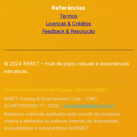
Referências
Termos
Licenças & Créditos
Feedback & Resolução
© 2024 K6BET – Hub de jogos casuais e experiências
interativas.
Conteúdo curado pela Equipe Editorial K6BET
K6BET Gaming & Entertainment Ltda. · CNPJ
45.987.120/0001-77 · 2026 ·
conteudo@k6bet.com.br
Relatórios editoriais auditados pelo comitê de curadoria
criativa e alinhados às políticas internas de diversidade,
acessibilidade e transparência da K6BET.