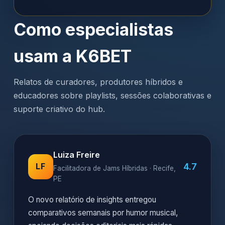
Como especialistas
usam a K6BET
Relatos de curadores, produtores híbridos e
educadores sobre playlists, sessões colaborativas e
suporte criativo do hub.
Luiza Freire
4.7
LF
Facilitadora de Jams Híbridas · Recife,
PE
O novo relatório de insights entregou
comparativos semanais por humor musical,