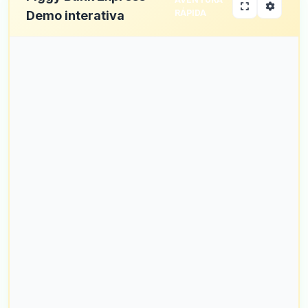
RÁPIDA
Demo interativa