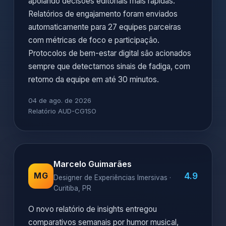
apoiando decisões editoriais mais rápidas.
Relatórios de engajamento foram enviados
automaticamente para 27 equipes parceiras
com métricas de foco e participação.
Protocolos de bem-estar digital são acionados
sempre que detectamos sinais de fadiga, com
retorno da equipe em até 30 minutos.
04 de ago. de 2026
Relatório AUD-CG1SO
Marcelo Guimarães
4.9
MG
Designer de Experiências Imersivas ·
Curitiba, PR
O novo relatório de insights entregou
comparativos semanais por humor musical,