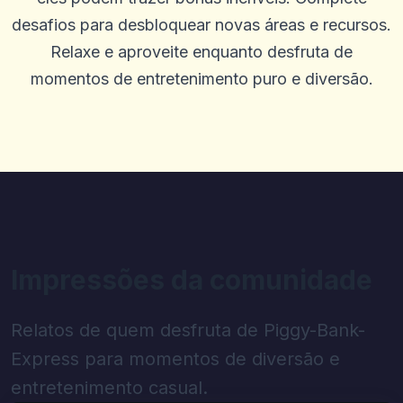
Heather Farris
H
desafios para desbloquear novas áreas e recursos.
2025-10-03 11:10:46
Eles trabalham bem com as pessoas
Relaxe e aproveite enquanto desfruta de
0
0
momentos de entretenimento puro e diversão.
Juano Alfa
J
2025-10-01 07:09:58
realmente gosto disso, Becae dos muitos recursos e variações no
jogo
0
0
Kohen Kase
K
2025-09-29 00:46:41
Eu tive ótimas vitórias em alguns dos cassinos que você pode
encontrar aqui e a melhor parte é que os dois pagaram ganhos
dentro de uma hora.
Impressões da comunidade
0
0
April
Relatos de quem desfruta de Piggy-Bank-
A
2025-09-25 03:45:19
Eu tenho brincado com o GNC online e gostei de todas as
Express para momentos de diversão e
experiências! Excelentes pagamentos !! Muito rápido !! O
atendimento ao cliente é genuinamente útil !! Eu joguei com outros
entretenimento casual.
cassinos antes e sempre algum tipo de situação ou pagamento