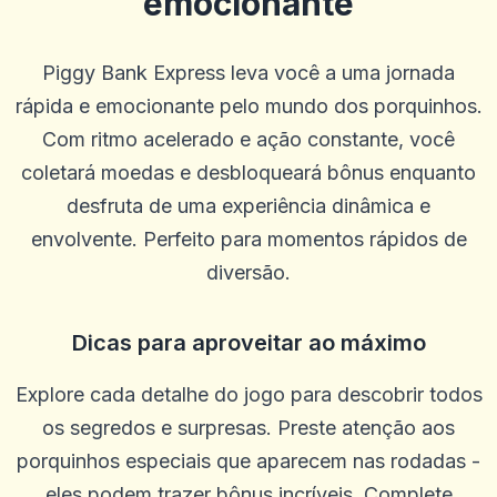
emocionante
Piggy Bank Express leva você a uma jornada
rápida e emocionante pelo mundo dos porquinhos.
Com ritmo acelerado e ação constante, você
coletará moedas e desbloqueará bônus enquanto
desfruta de uma experiência dinâmica e
envolvente. Perfeito para momentos rápidos de
diversão.
Pierre Smith
P
2025-10-22 03:17:19
A grande experiência com atendimento ao cliente para qualquer
negócio ou assunto.
Dicas para aproveitar ao máximo
0
0
Explore cada detalhe do jogo para descobrir todos
James Rieck
J
2025-10-15 07:14:12
os segredos e surpresas. Preste atenção aos
Ótimo atendimento ao cliente ajudando com depósito criptográfico
porquinhos especiais que aparecem nas rodadas -
0
0
eles podem trazer bônus incríveis. Complete