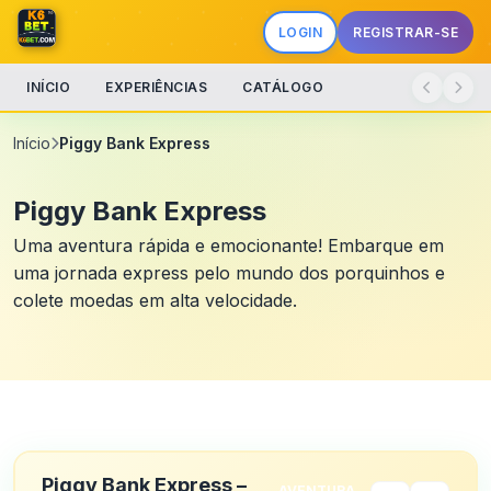
LOGIN
REGISTRAR-SE
INÍCIO
EXPERIÊNCIAS
CATÁLOGO
Início
Piggy Bank Express
Piggy Bank Express
Uma aventura rápida e emocionante! Embarque em
uma jornada express pelo mundo dos porquinhos e
colete moedas em alta velocidade.
Piggy Bank Express –
AVENTURA