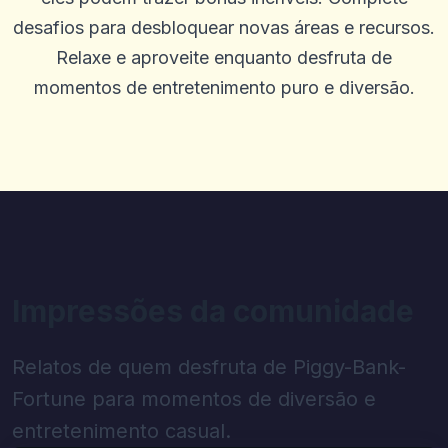
Heather Farris
H
desafios para desbloquear novas áreas e recursos.
2025-10-03 11:10:46
Eles trabalham bem com as pessoas
Relaxe e aproveite enquanto desfruta de
0
0
momentos de entretenimento puro e diversão.
Juano Alfa
J
2025-10-01 07:09:58
realmente gosto disso, Becae dos muitos recursos e variações no
jogo
0
0
Kohen Kase
K
2025-09-29 00:46:41
Eu tive ótimas vitórias em alguns dos cassinos que você pode
encontrar aqui e a melhor parte é que os dois pagaram ganhos
dentro de uma hora.
Impressões da comunidade
0
0
April
Relatos de quem desfruta de Piggy-Bank-
A
2025-09-25 03:45:19
Eu tenho brincado com o GNC online e gostei de todas as
Fortune para momentos de diversão e
experiências! Excelentes pagamentos !! Muito rápido !! O
atendimento ao cliente é genuinamente útil !! Eu joguei com outros
entretenimento casual.
cassinos antes e sempre algum tipo de situação ou pagamento