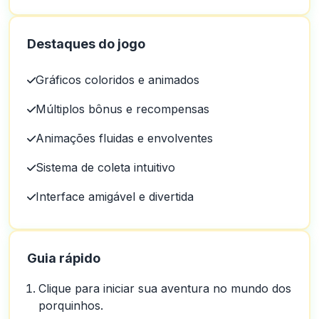
Destaques do jogo
Gráficos coloridos e animados
Múltiplos bônus e recompensas
Animações fluidas e envolventes
Sistema de coleta intuitivo
Interface amigável e divertida
Guia rápido
Clique para iniciar sua aventura no mundo dos
porquinhos.