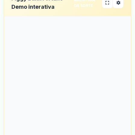
DA SORTE
Demo interativa