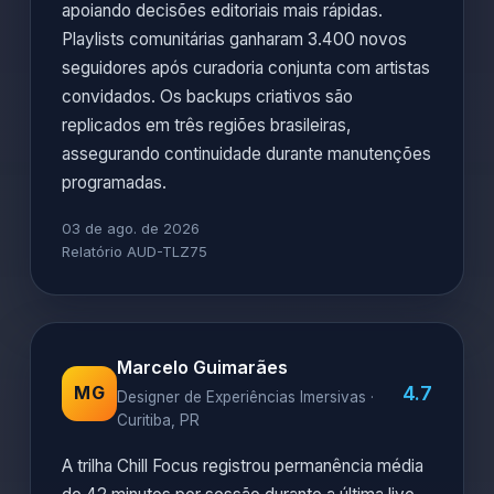
apoiando decisões editoriais mais rápidas.
Playlists comunitárias ganharam 3.400 novos
seguidores após curadoria conjunta com artistas
convidados. Os backups criativos são
replicados em três regiões brasileiras,
assegurando continuidade durante manutenções
programadas.
03 de ago. de 2026
Relatório AUD-TLZ75
Marcelo Guimarães
4.7
MG
Designer de Experiências Imersivas ·
Curitiba, PR
A trilha Chill Focus registrou permanência média