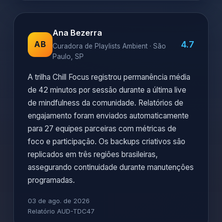
Ana Bezerra
4.7
AB
Curadora de Playlists Ambient · São
Paulo, SP
A trilha Chill Focus registrou permanência média
de 42 minutos por sessão durante a última live
de mindfulness da comunidade. Relatórios de
engajamento foram enviados automaticamente
para 27 equipes parceiras com métricas de
foco e participação. Os backups criativos são
replicados em três regiões brasileiras,
assegurando continuidade durante manutenções
programadas.
03 de ago. de 2026
Relatório AUD-TDC47