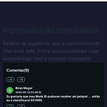
0
0
Kohen Kase
K
2025-09-29 00:46:41
Eu tive ótimas vitórias em alguns dos cassinos que você pode
encontrar aqui e a melhor parte é que os dois pagaram ganhos
dentro de uma hora.
Impressões da comunidade
0
0
April
Relatos de jogadores que experimentaram
A
2025-09-25 03:45:19
Eu tenho brincado com o GNC online e gostei de todas as
The Gold Safe 3x3 e compartilharam suas
experiências! Excelentes pagamentos !! Muito rápido !! O
atendimento ao cliente é genuinamente útil !! Eu joguei com outros
experiências com o formato compacto.
cassinos antes e sempre algum tipo de situação ou pagamento
tardio ou corro o serviço ... ressoando se você está tocando
fortável em casa com tanta emoção quanto estar no piso do
Comentar
(
9
)
cassino, este é o lugar para tocar !! Eu sou um jogador feliz!
0
0
Biran Magar
B
2025-09-23 03:26:51
Eu gostaria que meu Monk ID pudesse receber um jackpot ... então
eu o classificarei 5STARS.