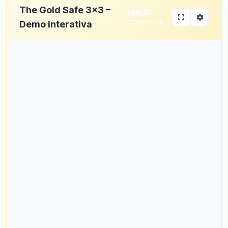
The Gold Safe 3x3 –
VERSÃO
COMPACTA
Demo interativa