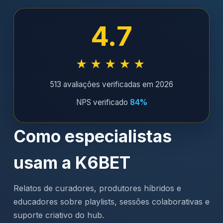
4.7
★★★★★
513 avaliações verificadas em 2026
NPS verificado
84%
Como especialistas
usam a K6BET
Relatos de curadores, produtores híbridos e
educadores sobre playlists, sessões colaborativas e
suporte criativo do hub.