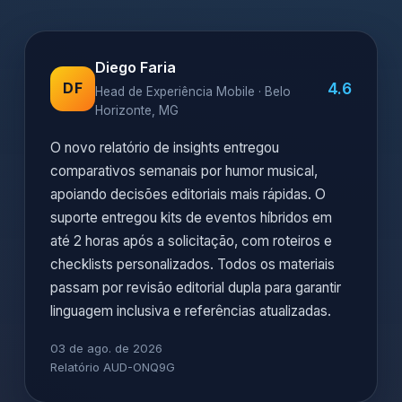
Diego Faria
4.6
DF
Head de Experiência Mobile · Belo
Horizonte, MG
O novo relatório de insights entregou
comparativos semanais por humor musical,
apoiando decisões editoriais mais rápidas. O
suporte entregou kits de eventos híbridos em
até 2 horas após a solicitação, com roteiros e
checklists personalizados. Todos os materiais
passam por revisão editorial dupla para garantir
linguagem inclusiva e referências atualizadas.
03 de ago. de 2026
Relatório AUD-ONQ9G