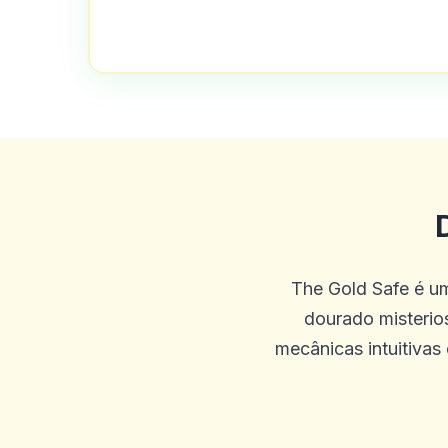
J
2025-10-01 07:09:58
realmente gosto disso, Beca
0
0
Kohen Kase
K
2025-09-29 00:46:41
Eu tive ótimas vitórias em 
é que os dois pagaram ganh
The Gold Safe é u
dourado misterio
0
0
mecânicas intuitivas
April
A
2025-09-25 03:45:19