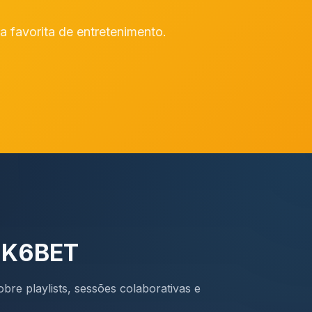
a favorita de entretenimento.
a K6BET
bre playlists, sessões colaborativas e