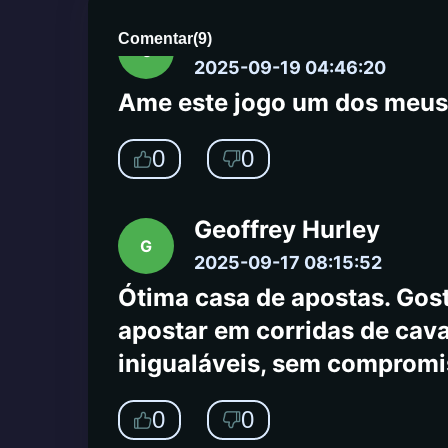
customer
Comentar
(
9
)
c
2025-09-19 04:46:20
Ame este jogo um dos meus 
0
0
Geoffrey Hurley
G
2025-09-17 08:15:52
Ótima casa de apostas. Gos
apostar em corridas de caval
inigualáveis, sem compromi
0
0