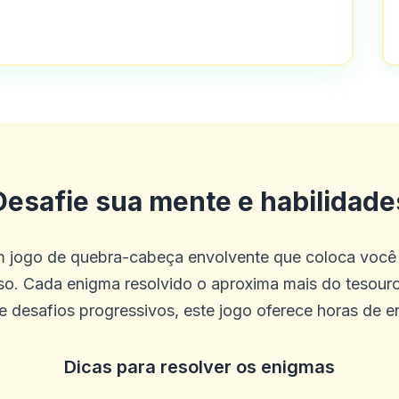
e dos muitos recursos e variações no 
Desafie sua mente e habilidade
alguns dos cassinos que você pode enc
os dentro de uma hora.
m jogo de quebra-cabeça envolvente que coloca você 
so. Cada enigma resolvido o aproxima mais do tesou
 e desafios progressivos, este jogo oferece horas de e
Dicas para resolver os enigmas