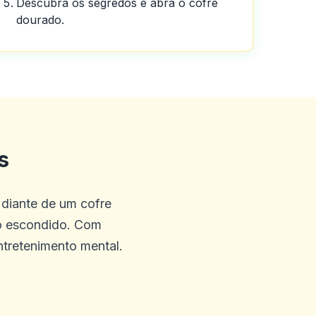
Descubra os segredos e abra o cofre
dourado.
jogo
s
ontrar aqui e a melhor parte
diante de um cofre
ro escondido. Com
ntretenimento mental.